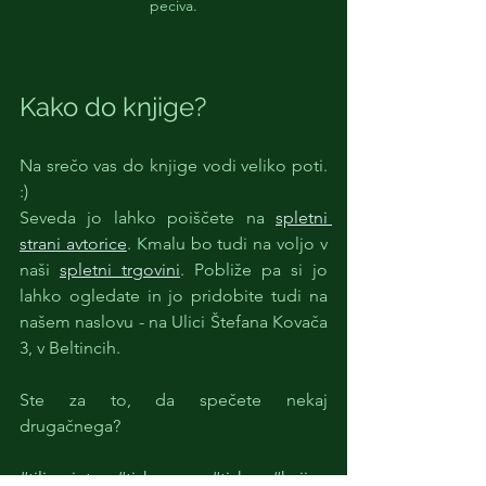
peciva.
Kako do knjige?
Na srečo vas do knjige vodi veliko poti. 
:) 
Seveda jo lahko poiščete na 
spletni 
strani avtorice
. Kmalu bo tudi na voljo v 
naši 
spletni trgovini
. Pobliže pa si jo 
lahko ogledate in jo pridobite tudi na 
našem naslovu - na Ulici Štefana Kovača 
3, v Beltincih.
Ste za to, da spečete nekaj 
drugačnega? 
#tiliaprint
#tiskarna
#tisk
#knjiga