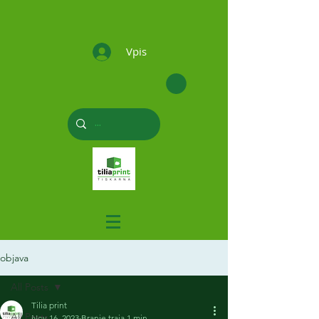
Vpis
objava
All Posts
Tilia print
All Posts
Nov 16, 2023
Branje traja 1 min