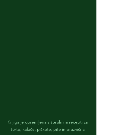
Knjiga je opremljena s številnimi recepti za 
torte, kolače, piškote, pite in praznična 