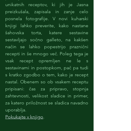
unikatnih receptov, ki jih je Jasna 
preizkušala, zapisala in zanje celo 
posnela fotografije. V novi kuharski 
knjigi lahko preverite, kako nastane 
šahovska torta, katere sestavine 
sestavljajo sočno galleto, na kakšen 
način se lahko popestrijo praznični 
recepti in še mnogo več. Poleg tega je 
vsak recept opremljen ne le s 
sestavinami in postopkom, pač pa tudi 
s kratko zgodbo o tem, kako je recept 
nastal. Obenem so ob vsakem receptu 
pripisani: čas za pripravo, stopnja 
zahtevnosti, velikost sladice in primer, 
za katero priložnost se sladica navadno 
uporablja.  
Pokukajte v knjigo
.