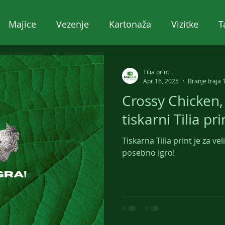
Majice
Vezenje
Kartonaža
Vizitke
T
k bonov
Tisk
Tiskarna
Tilia print
Apr 16, 2025
Branje traja 
Crossy Chicken,
tiskarni Tilia pri
Tiskarna Tilia print je za v
posebno igro!