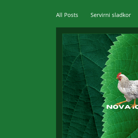
All Posts
Servirni sladkor
Promocijska darila
Tis