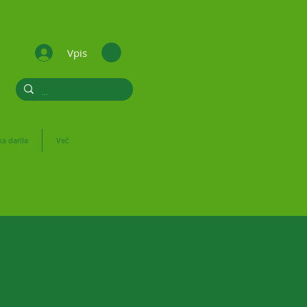
Vpis
a darila
Več