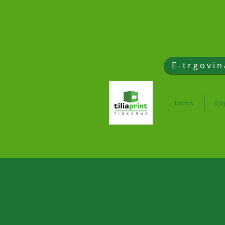
E-trgovin
Domov
E-t