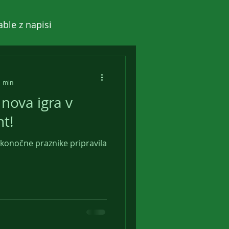
able z napisi
1 min
 nova igra v
nt!
elikonočne praznike pripravila