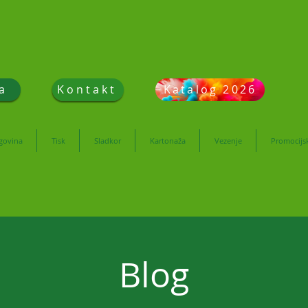
a
Kontakt
Katalog 2026
rgovina
Tisk
Sladkor
Kartonaža
Vezenje
Promocijsk
Blog