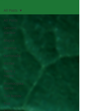
All Posts
All Posts
Servirni
sladkor
Majice
Vezenje
Kartonaža
Vizitke
Table z
napisi
Promocijska
darila
Tisk bonov
Tisk