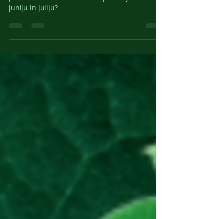
Poletje je v polnem razmahu. Naša tiskarna pa
prav tako. Katere tiskovine izpostavljamo v
juniju in juliju?