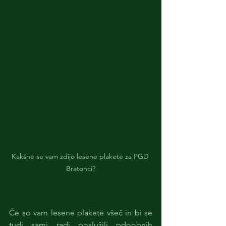
Kakšne se vam zdijo lesene plakete za PGD 
Bratonci?
Če so vam lesene plakete všeč in bi se 
tudi sami radi poslužili pdoobnih 