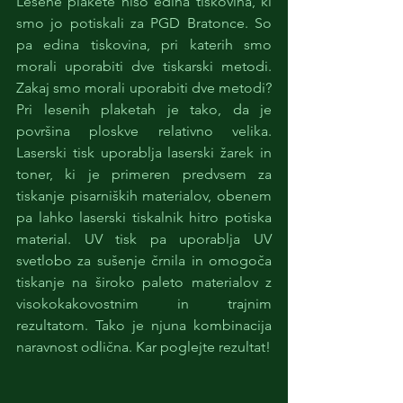
Lesene plakete niso edina tiskovina, ki 
smo jo potiskali za PGD Bratonce. So 
pa edina tiskovina, pri katerih smo 
morali uporabiti dve tiskarski metodi. 
Zakaj smo morali uporabiti dve metodi? 
Pri lesenih plaketah je tako, da je 
površina ploskve relativno velika. 
Laserski tisk uporablja laserski žarek in 
toner, ki je primeren predvsem za 
tiskanje pisarniških materialov, obenem 
pa lahko laserski tiskalnik hitro potiska 
material. UV tisk pa uporablja UV 
svetlobo za sušenje črnila in omogoča 
tiskanje na široko paleto materialov z 
visokokakovostnim in trajnim 
rezultatom. Tako je njuna kombinacija 
naravnost odlična. Kar poglejte rezultat! 