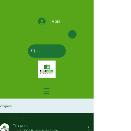
Vpis
objava
All Posts
Tilia print
All Posts
Jun 7, 2024
Branje traja 1 min