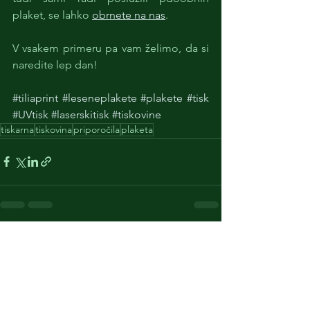
plaket, se lahko 
obrnete na nas
. 
V vsakem primeru pa vam želimo, da si 
naredite lep dan!
#tiliaprint
#leseneplakete
#plakete
#tisk
#UVtisk
#laserskitisk
#tiskovine
tiskarna
tiskovina
priporočila
plaketa
Ogled vseh
Nedavne objave