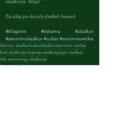
sladkorja. Velja?
Za zdaj pa dovolj sladkih besed. 
#tiliaprint
#tiskarna
#sladkor
#servnirnisladkor
#cuker
#servirnevrečke
Servirni sladkor
cuker
sladkor
servirne vrečke
beli sladkor
polnjenje sladkorja
rjavi sladkor
tisk servirnega sladkorja
Servirni sladkor
Ogled vseh
Nedavne objave