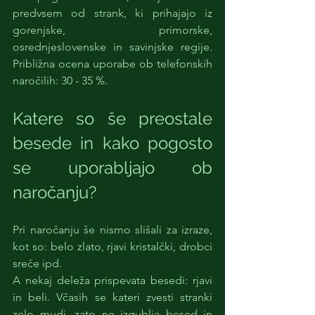
predvsem od strank, ki prihajajo iz 
gorenjske, primorske, 
osrednjeslovenske in savinjske regije. 
Približna ocena uporabe ob telefonskih 
naročilih: 30 - 35 %. 
Katere so še preostale 
besede in kako pogosto 
se uporabljajo ob 
naročanju? 
Pri naročanju še nismo slišali za izraze, 
kot so: belo zlato, rjavi kristalčki, drobci 
sreče ipd. 
A nekaj deleža prispevata besedi: rjavi 
in beli. Včasih se kateri zvesti stranki 
zelo mudi, zato ne izgublja besed in 