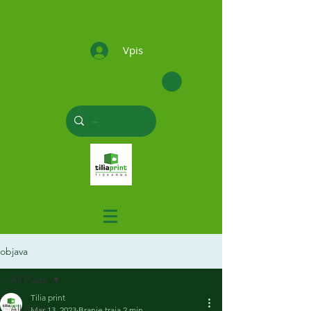
Vpis
objava
All Posts
Tilia print
All Posts
Mar 13, 2023
Branje traja 2 min