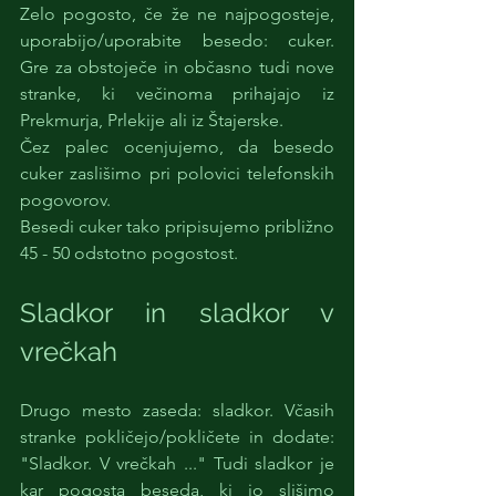
Zelo pogosto, če že ne najpogosteje, 
uporabijo/uporabite besedo: cuker. 
Gre za obstoječe in občasno tudi nove 
stranke, ki večinoma prihajajo iz 
Prekmurja, Prlekije ali iz Štajerske. 
Čez palec ocenjujemo, da besedo 
cuker zaslišimo pri polovici telefonskih 
pogovorov. 
Besedi cuker tako pripisujemo približno 
45 - 50 odstotno pogostost. 
Sladkor in sladkor v 
vrečkah
Drugo mesto zaseda: sladkor. Včasih 
stranke pokličejo/pokličete in dodate: 
"Sladkor. V vrečkah ..." Tudi sladkor je 
kar pogosta beseda, ki jo slišimo 