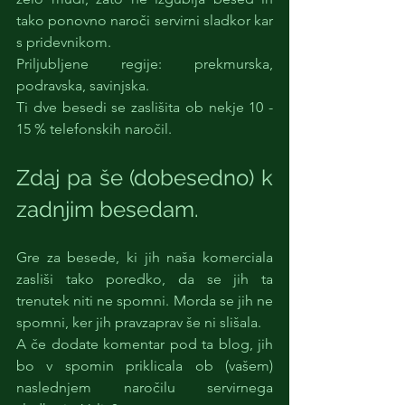
tako ponovno naroči servirni sladkor kar 
s pridevnikom. 
Priljubljene regije: prekmurska, 
podravska, savinjska. 
Ti dve besedi se zaslišita ob nekje 10 - 
15 % telefonskih naročil. 
Zdaj pa še (dobesedno) k 
zadnjim besedam. 
Gre za besede, ki jih naša komerciala 
zasliši tako poredko, da se jih ta 
trenutek niti ne spomni. Morda se jih ne 
spomni, ker jih pravzaprav še ni slišala. 
A če dodate komentar pod ta blog, jih 
bo v spomin priklicala ob (vašem) 
naslednjem naročilu servirnega 