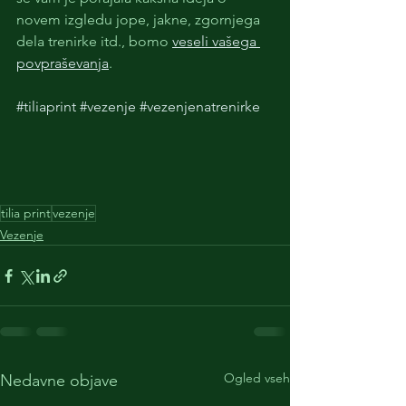
novem izgledu jope, jakne, zgornjega 
dela trenirke itd., bomo 
veseli vašega 
povpraševanja
. 
#tiliaprint
#vezenje
#vezenjenatrenirke
tilia print
vezenje
Vezenje
Ogled vseh
Nedavne objave